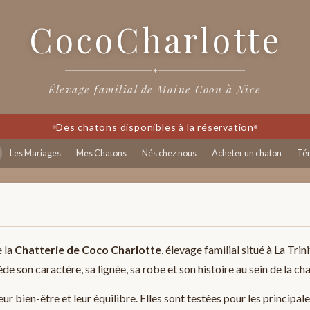
CocoCharlotte
✦
Élevage familial de Maine Coon à Nice
Des chatons disponibles à la réservation
Les Mariages
Mes Chatons
Nés chez nous
Acheter un chaton
Té
 la
Chatterie de Coco Charlotte
, élevage familial situé à La Trin
son caractère, sa lignée, sa robe et son histoire au sein de la cha
ur bien-être et leur équilibre. Elles sont testées pour les principal