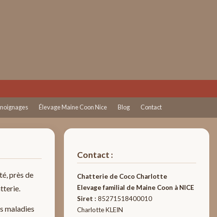
moignages
Élevage Maine Coon Nice
Blog
Contact
Contact :
ité, près de
Chatterie de Coco Charlotte
tterie.
Elevage familial de Maine Coon à NICE
Siret :
85271518400010
es maladies
Charlotte KLEIN