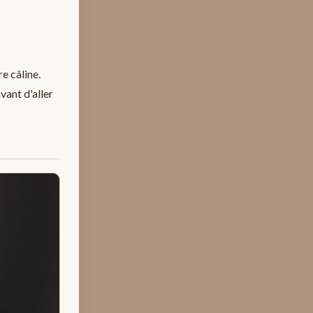
e câline.
vant d'aller